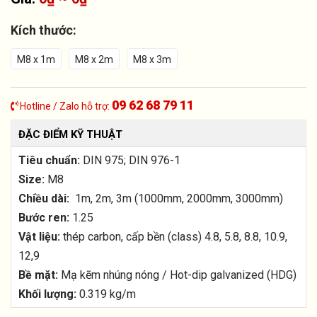
Kích thước:
M8 x 1m
M8 x 2m
M8 x 3m
09 62 68 79 11
Hotline / Zalo hỗ trợ:
ĐẶC ĐIỂM KỸ THUẬT
Tiêu chuẩn:
DIN 975; DIN 976-1
Size:
M8
Chiều dài:
1m, 2m, 3m (1000mm, 2000mm, 3000mm)
Bước ren:
1.25
Vật liệu:
thép carbon, cấp bền (class) 4.8, 5.8, 8.8, 10.9,
12,9
Bề mặt:
Mạ kẽm nhúng nóng / Hot-dip galvanized (HDG)
Khối lượng:
0.319 kg/m