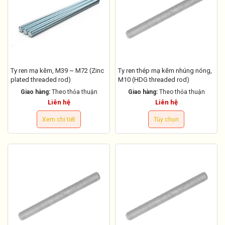
Ty ren mạ kẽm, M39 ~ M72 (Zinc
Ty ren thép mạ kẽm nhúng nóng,
plated threaded rod)
M10 (HDG threaded rod)
Giao hàng:
Theo thỏa thuận
Giao hàng:
Theo thỏa thuận
Liên hệ
Liên hệ
Xem chi tiết
Tùy chọn