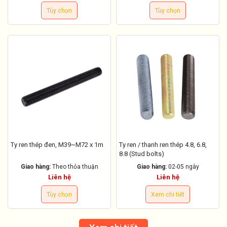
Tùy chọn
Tùy chọn
Ty ren thép đen, M39~M72 x 1m
Ty ren / thanh ren thép 4.8, 6.8,
8.8 (Stud bolts)
Giao hàng:
Theo thỏa thuận
Giao hàng:
02-05 ngày
Liên hệ
Liên hệ
Tùy chọn
Xem chi tiết