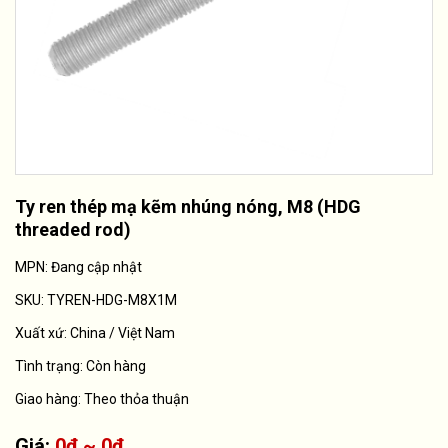
Ty ren thép mạ kẽm nhúng nóng, M8 (HDG
threaded rod)
MPN: Đang cập nhật
SKU:
TYREN-HDG-M8X1M
Xuất xứ:
China / Việt Nam
Tình trạng:
Còn hàng
Giao hàng: Theo thỏa thuận
Giá:
0₫ ~ 0₫