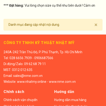
*** Đặt hàng:
Vui lòng chọn size cụ thể như bên dưới ! Cảm ơn
×
Danh mục đang cập nhật nội dung.
CÔNG TY TNHH KỸ THUẬT NHẬT MỸ
240A-242 Trần Thủ Độ, P. Phú Thạnh, Tp. Hồ Chí Minh
Tel:
028 6656 7939 - 0906687566
Di động/
Zalo: 09 62 68 79 11
MST: 0312 012 635
Email:
sales@nme.com.vn
Website:
www.nhatmy.online
-
www.nme.com.vn
Chính sách
Hướng dẫn
Chính sách vận chuyển
Hướng dẫn mua hàng