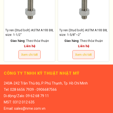
Ty ren (Stud bolt) ASTM A193 B8,
Ty ren (Stud bolt) ASTM A193 B8,
size: 1-1/2"
size: 1-5/8"~2"
Giao hàng:
Theo thỏa thuận
Giao hàng:
Theo thỏa thuận
Liên hệ
Liên hệ
Xem chi tiết
Xem chi tiết
CÔNG TY TNHH KỸ THUẬT NHẬT MỸ
240A-242 Trần Thủ Độ, P. Phú Thạnh, Tp. Hồ Chí Minh
Tel:
028 6656 7939 - 0906687566
Di động/
Zalo: 09 62 68 79 11
MST: 0312 012 635
Email:
sales@nme.com.vn