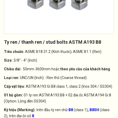
Ty ren / thanh ren / stud bolts ASTM A193 B8
Tiêu chuẩn:
ASME B18.31.2 (Kích thước); ASME B1.1 (Ren)
Size:
3/8" - 4" (Inch)
Chiều dài:
50mm-3600mm hoặc
theo yêu cầu của khách hàng
Loại ren:
UNC/UN (Inch) - Ren thô (Coarse thread)
Cấp vật liệu:
ASTM A193 Gr.B8 class 1, class 2 (Inox 304 / SS304)
01 bộ gồm:
01 ty ren ASTM A193 B8 + 02 đai ốc ASTM A194 Gr.8
(Option: Lông đền SS304)
Ký hiệu (Marking):
trên đầu ty ren chữ
B8
(class 1)
,
B8SH
(class
2), trên đai ốc số
8