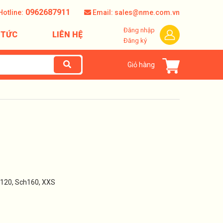
0962687911
Hotline:
Email: sales@nme.com.vn
Đăng nhập
 TỨC
LIÊN HỆ
Đăng ký
Giỏ hàng
h120, Sch160, XXS