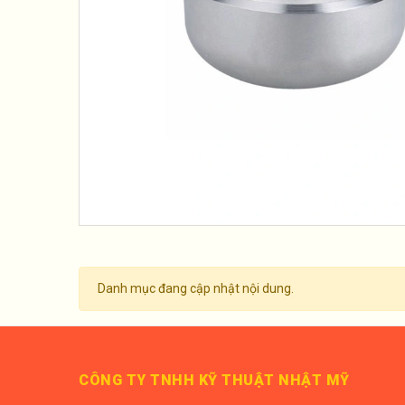
Danh mục đang cập nhật nội dung.
CÔNG TY TNHH KỸ THUẬT NHẬT MỸ