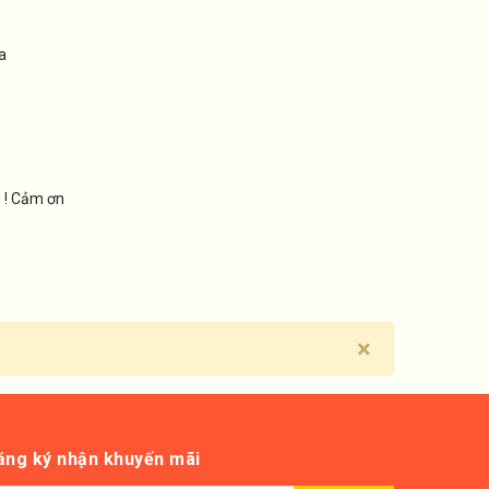
a
i ! Cảm ơn
×
ăng ký nhận khuyến mãi