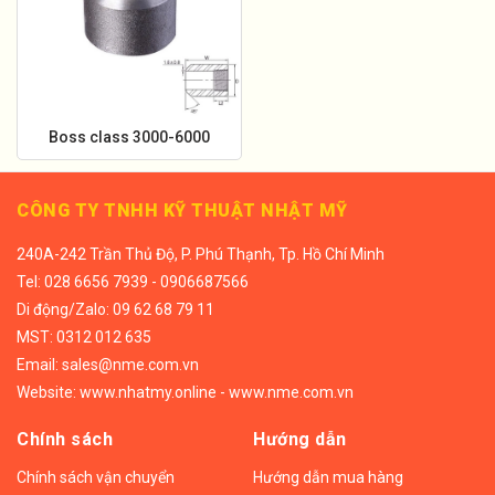
Boss class 3000-6000
CÔNG TY TNHH KỸ THUẬT NHẬT MỸ
240A-242 Trần Thủ Độ, P. Phú Thạnh, Tp. Hồ Chí Minh
Tel:
028 6656 7939 - 0906687566
Di động/
Zalo: 09 62 68 79 11
MST: 0312 012 635
Email:
sales@nme.com.vn
Website:
www.nhatmy.online
-
www.nme.com.vn
Chính sách
Hướng dẫn
Chính sách vận chuyển
Hướng dẫn mua hàng