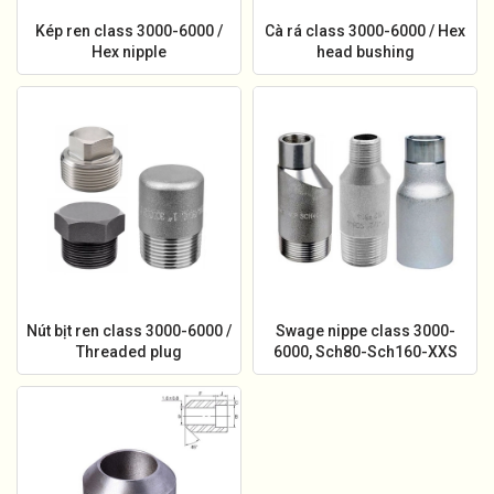
Kép ren class 3000-6000 /
Cà rá class 3000-6000 / Hex
Hex nipple
head bushing
Nút bịt ren class 3000-6000 /
Swage nippe class 3000-
Threaded plug
6000, Sch80-Sch160-XXS