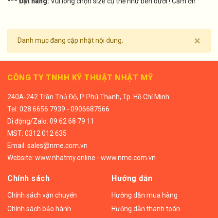
*** Đặt hàng:
Vui lòng chọn size cụ thể như bên dưới ! Cảm ơn
×
Danh mục đang cập nhật nội dung.
CÔNG TY TNHH KỸ THUẬT NHẬT MỸ
240A-242 Trần Thủ Độ, P. Phú Thạnh, Tp. Hồ Chí Minh
Tel:
028 6656 7939 - 0906687566
Di động/
Zalo: 09 62 68 79 11
MST: 0312 012 635
Email:
sales@nme.com.vn
Website:
www.nhatmy.online
-
www.nme.com.vn
Chính sách
Hướng dẫn
Chính sách vận chuyển
Hướng dẫn mua hàng
Chính sách bảo hành
Hướng dẫn thanh toán