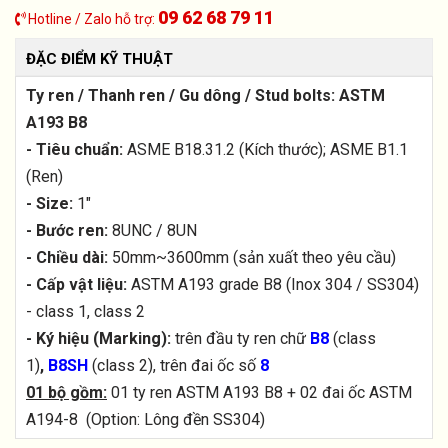
09 62 68 79 11
Hotline / Zalo hỗ trợ:
ĐẶC ĐIỂM KỸ THUẬT
Ty ren / Thanh ren / Gu dông / Stud bolts: ASTM
A193 B8
- Tiêu chuẩn:
ASME B18.31.2 (Kích thước); ASME B1.1
(Ren)
- Size:
1"
- Bước ren:
8UNC / 8UN
- Chiều dài:
50mm~3600mm (sản xuất theo yêu cầu)
- Cấp vật liệu:
ASTM A193 grade B8 (Inox 304 / SS304)
- class 1, class 2
- Ký hiệu (Marking):
trên đầu ty ren chữ
B8
(class
1)
,
B8SH
(class 2), trên đai ốc số
8
01 bộ gồm:
01 ty ren ASTM A193 B8 + 02 đai ốc ASTM
A194-8 (Option: Lông đền SS304)