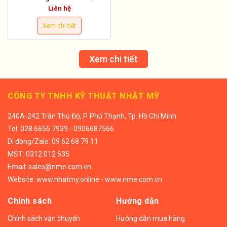
Liên hệ
Xem chi tiết
Xem chi tiết
CÔNG TY TNHH KỸ THUẬT NHẬT MỸ
240A-242 Trần Thủ Độ, P. Phú Thạnh, Tp. Hồ Chí Minh
Tel:
028 6656 7939 - 0906687566
Di động/
Zalo: 09 62 68 79 11
MST: 0312 012 635
Email:
sales@nme.com.vn
Website:
www.nhatmy.online
-
www.nme.com.vn
Chính sách
Hướng dẫn
Chính sách vận chuyển
Hướng dẫn mua hàng