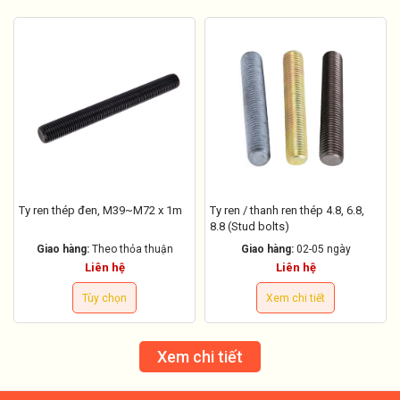
Ty ren thép đen, M39~M72 x 1m
Ty ren / thanh ren thép 4.8, 6.8,
8.8 (Stud bolts)
Giao hàng:
Theo thỏa thuận
Giao hàng:
02-05 ngày
Liên hệ
Liên hệ
Tùy chọn
Xem chi tiết
Xem chi tiết