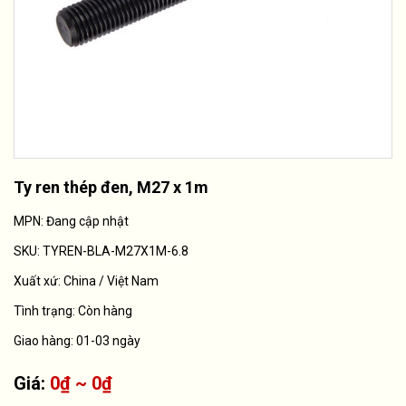
Ty ren thép đen, M27 x 1m
MPN: Đang cập nhật
SKU:
TYREN-BLA-M27X1M-6.8
Xuất xứ:
China / Việt Nam
Tình trạng:
Còn hàng
Giao hàng: 01-03 ngày
Giá:
0₫ ~ 0₫