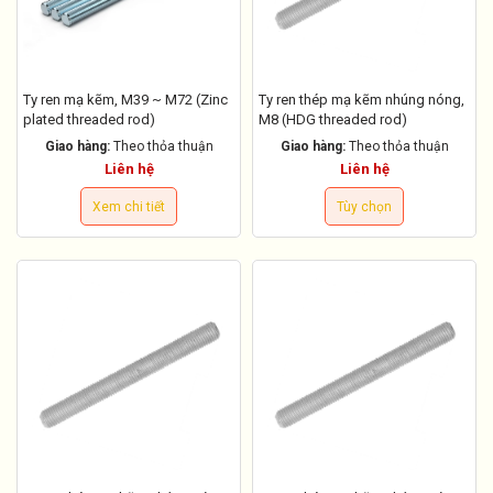
Ty ren mạ kẽm, M39 ~ M72 (Zinc
Ty ren thép mạ kẽm nhúng nóng,
plated threaded rod)
M8 (HDG threaded rod)
Giao hàng:
Theo thỏa thuận
Giao hàng:
Theo thỏa thuận
Liên hệ
Liên hệ
Xem chi tiết
Tùy chọn