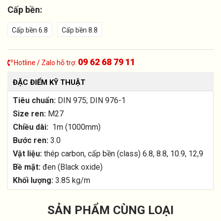
Cấp bền:
Cấp bền 6.8
Cấp bền 8.8
09 62 68 79 11
Hotline / Zalo hỗ trợ:
ĐẶC ĐIỂM KỸ THUẬT
Tiêu chuẩn:
DIN 975; DIN 976-1
Size ren:
M27
Chiều dài:
1m (1000mm)
Bước ren:
3.0
Vật liệu:
thép carbon, cấp bền (class) 6.8, 8.8, 10.9, 12,9
Bề mặt:
đen (Black oxide)
Khối lượng:
3.85 kg/m
SẢN PHẨM CÙNG LOẠI