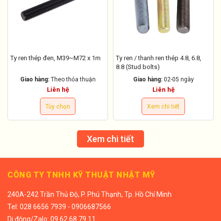
Ty ren thép đen, M39~M72 x 1m
Ty ren / thanh ren thép 4.8, 6.8,
8.8 (Stud bolts)
Giao hàng:
Theo thỏa thuận
Giao hàng:
02-05 ngày
Liên hệ
Liên hệ
Tùy chọn
Xem chi tiết
Xem chi tiết
CÔNG TY TNHH KỸ THUẬT NHẬT MỸ
240A-242 Trần Thủ Độ, P. Phú Thạnh, Tp. Hồ Chí Minh
Tel:
028 6656 7939 - 0906687566
Di động/
Zalo: 09 62 68 79 11