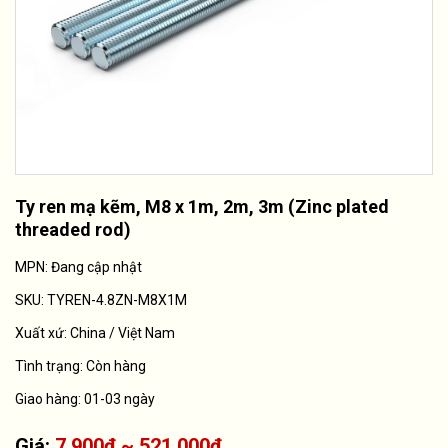
Ty ren mạ kẽm, M8 x 1m, 2m, 3m (Zinc plated
threaded rod)
MPN: Đang cập nhật
SKU:
TYREN-4.8ZN-M8X1M
Xuất xứ:
China / Việt Nam
Tình trạng:
Còn hàng
Giao hàng: 01-03 ngày
Giá:
7.900₫ ~ 521.000₫