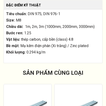
ĐẶC ĐIỂM KỸ THUẬT
Tiêu chuẩn:
DIN 975; DIN 976-1
Size:
M8
Chiều dài:
1m, 2m, 3m (1000mm, 2000mm, 3000mm)
Bước ren:
1.25
Vật liệu:
thép carbon, cấp bền (class) 4.8
Bề mặt:
Mạ kẽm điện phân (Xi trắng) / Zinc plated
Khối lượng:
0.294 kg/m
SẢN PHẨM CÙNG LOẠI