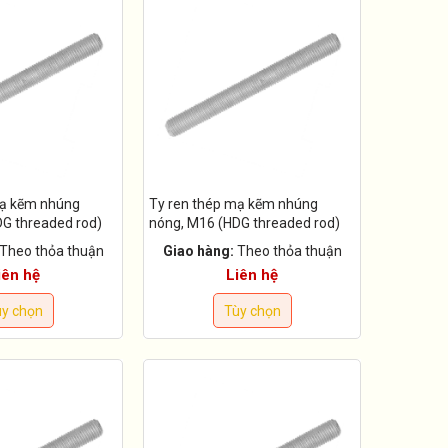
mạ kẽm nhúng
Ty ren thép mạ kẽm nhúng
G threaded rod)
nóng, M16 (HDG threaded rod)
Theo thỏa thuận
Giao hàng:
Theo thỏa thuận
iên hệ
Liên hệ
y chọn
Tùy chọn