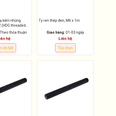
mạ kẽm nhúng
Ty ren thép đen, M6 x 1m
 (HDG threaded
Theo thỏa thuận
Giao hàng:
01-03 ngày
iên hệ
Liên hệ
 chi tiết
Tùy chọn