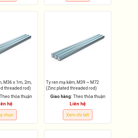
m, M36 x 1m, 2m,
Ty ren mạ kẽm, M39 ~ M72
ed threaded rod)
(Zinc plated threaded rod)
Theo thỏa thuận
Giao hàng:
Theo thỏa thuận
iên hệ
Liên hệ
y chọn
Xem chi tiết