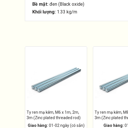
Bề mặt:
đen (Black oxide)
Khối lượng:
1.33 kg/m
Ty ren mạ kẽm, M6 x 1m, 2m,
Ty ren mạ kẽm, M8
3m (Zinc plated threaded rod)
3m (Zinc plated t
Giao hàng:
01-02 ngày (có sẳn)
Giao hàng:
0