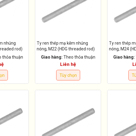
ẽm nhúng
Ty ren thép mạ kẽm nhúng
Ty ren thép 
readed rod)
nóng, M22 (HDG threaded rod)
nóng, M24 (HD
 thỏa thuận
Giao hàng:
Theo thỏa thuận
Giao hàng:
hệ
Liên hệ
L
họn
Tùy chọn
Tù