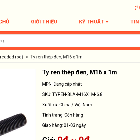
CHỦ
GIỚI THIỆU
KỸ THUẬT
TIN
Threaded rod)
>
Ty ren thép đen, M16 x 1m
Ty ren thép đen, M16 x 1m
MPN: Đang cập nhật
SKU:
TYREN-BLA-M16X1M-6.8
Xuất xứ:
China / Việt Nam
Tình trạng:
Còn hàng
Giao hàng: 01-03 ngày
0₫ ~ 0₫