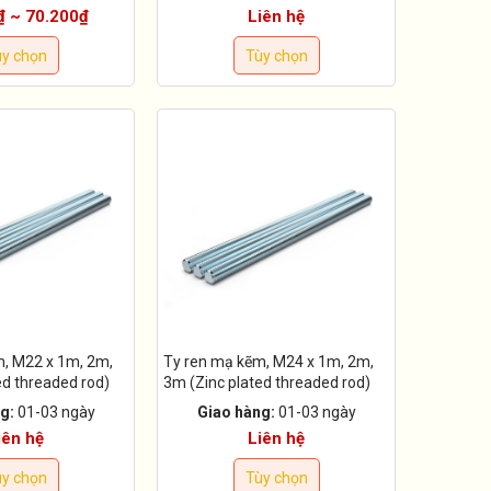
₫ ~ 70.200₫
Liên hệ
y chọn
Tùy chọn
m, M22 x 1m, 2m,
Ty ren mạ kẽm, M24 x 1m, 2m,
ed threaded rod)
3m (Zinc plated threaded rod)
g:
01-03 ngày
Giao hàng:
01-03 ngày
iên hệ
Liên hệ
y chọn
Tùy chọn