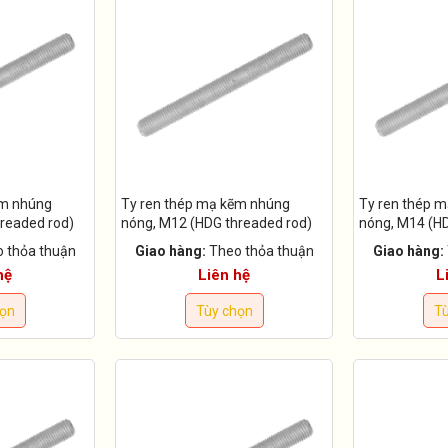
ẽm nhúng
Ty ren thép mạ kẽm nhúng
Ty ren thép 
readed rod)
nóng, M12 (HDG threaded rod)
nóng, M14 (HD
 thỏa thuận
Giao hàng:
Theo thỏa thuận
Giao hàng:
hệ
Liên hệ
L
họn
Tùy chọn
Tù