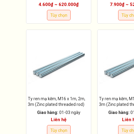
4.600₫ ~ 620.000₫
7.900₫ ~ 5
Tùy chọn
Tùy c
Ty ren mạ kẽm, M16 x 1m, 2m,
Ty ren mạ kẽm, M1
3m (Zinc plated threaded rod)
3m (Zinc plated t
Giao hàng:
01-03 ngày
Giao hàng:
0
Liên hệ
Liên 
Tùy chọn
Tùy c