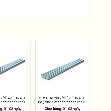
m, M12 x 1m, 2m,
Ty ren mạ kẽm, M14 x 1m, 2m,
ed threaded rod)
3m (Zinc plated threaded rod)
g:
01-03 ngày
Giao hàng:
01-03 ngày