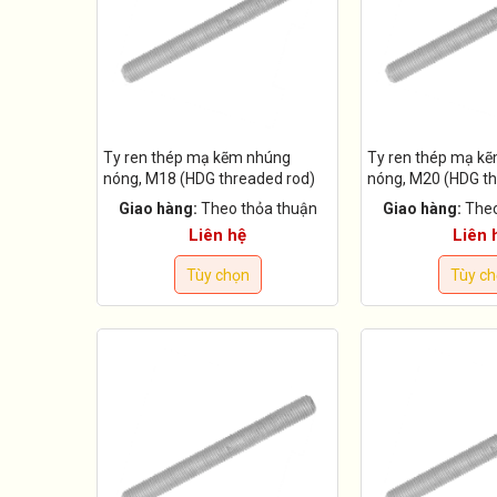
Ty ren thép mạ kẽm nhúng
Ty ren thép mạ k
nóng, M18 (HDG threaded rod)
nóng, M20 (HDG th
Giao hàng:
Theo thỏa thuận
Giao hàng:
Theo
Liên hệ
Liên 
Tùy chọn
Tùy c