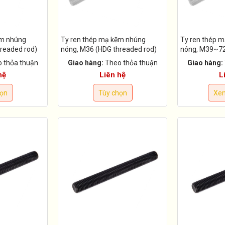
ẽm nhúng
Ty ren thép mạ kẽm nhúng
Ty ren thép 
readed rod)
nóng, M36 (HDG threaded rod)
nóng, M39~72
rod)
 thỏa thuận
Giao hàng:
Theo thỏa thuận
Giao hàng:
hệ
Liên hệ
L
họn
Tùy chọn
Xem