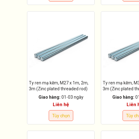
Ty ren mạ kẽm, M27 x 1m, 2m,
Ty ren mạ kẽm, M3
3m (Zinc plated threaded rod)
3m (Zinc plated t
Giao hàng:
01-03 ngày
Giao hàng:
0
Liên hệ
Liên 
Tùy chọn
Tùy c