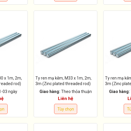
0 x 1m, 2m,
Ty ren mạ kẽm, M33 x 1m, 2m,
Ty ren mạ kẽ
hreaded rod)
3m (Zinc plated threaded rod)
3m (Zinc plat
1-03 ngày
Giao hàng:
Theo thỏa thuận
Giao hàng:
hệ
Liên hệ
L
họn
Tùy chọn
Tù