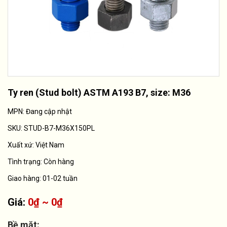
Ty ren (Stud bolt) ASTM A193 B7, size: M36
MPN: Đang cập nhật
SKU:
STUD-B7-M36X150PL
Xuất xứ:
Việt Nam
Tình trạng:
Còn hàng
Giao hàng: 01-02 tuần
Giá:
0₫ ~ 0₫
Bề mặt: