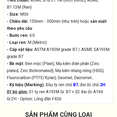
Tiêu chuẩn:
ASME B18.31.1M (Kích thước); ASME
B1.13M (Ren)
- Size:
M36
- Chiều dài:
150mm - 300mm (như trên) hoặc
sản xuất
theo yêu cầu
- Bước ren:
4.0
-
Loại ren:
M (Metric)
- Cấp vật liệu:
ASTM A193M grade B7 / ASME SA193M
grade B7
- Bề mặt:
Đen mộc (Plain); Mạ kẽm điện phân (Zinc
plated, Zinc Bichromated); Mạ kẽm nhúng nóng (HDG);
Fluorocarbon (PTFE/Xylan); Geomet; Dacromet...
- Ký hiệu (Marking):
Đầu ty ren chữ
B7
, đai ốc chữ
2H
01 bộ gồm:
01 ty ren A193M Gr. B7 + 02 đai ốc A194
Gr.2H - Option: Lông đền F436
SẢN PHẨM CÙNG LOẠI