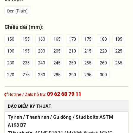
Đen (Plain)
Chiều dài (mm):
150
155
160
165
170
175
180
185
190
195
200
205
210
215
220
225
230
235
240
245
250
255
260
265
270
275
280
285
290
295
300
09 62 68 79 11
Hotline / Zalo hỗ trợ:
ĐẶC ĐIỂM KỸ THUẬT
Ty ren / Thanh ren / Gu dông / Stud bolts ASTM
A193 B7