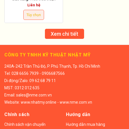
Liên hệ
Tùy chọn
Xem chi tiết
CÔNG TY TNHH KỸ THUẬT NHẬT MỸ
240A-242 Trần Thủ Độ, P. Phú Thạnh, Tp. Hồ Chí Minh
Tel:
028 6656 7939 - 0906687566
Di động/
Zalo: 09 62 68 79 11
MST: 0312 012 635
Email:
sales@nme.com.vn
Website:
www.nhatmy.online
-
www.nme.com.vn
Chính sách
Hướng dẫn
Chính sách vận chuyển
Hướng dẫn mua hàng