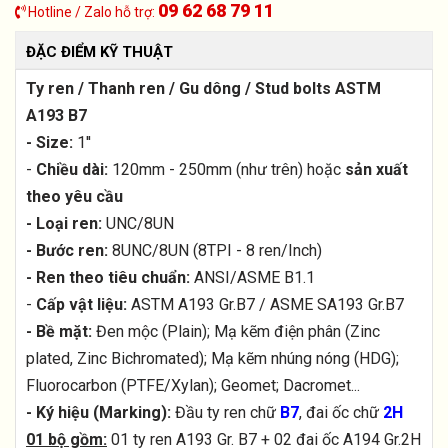
09 62 68 79 11
Hotline / Zalo hỗ trợ:
ĐẶC ĐIỂM KỸ THUẬT
Ty ren / Thanh ren / Gu dông / Stud bolts ASTM
A193 B7
- Size:
1''
-
Chiều dài:
120mm - 250mm (như trên) hoặc
sản xuất
theo yêu cầu
- Loại ren:
UNC/8UN
- Bước ren:
8UNC/8UN (8TPI - 8 ren/Inch)
- Ren theo tiêu chuẩn:
ANSI/ASME B1.1
-
Cấp vật liệu:
ASTM A193 Gr.B7 / ASME SA193 Gr.B7
- Bề mặt:
Đen mộc (Plain); Mạ kẽm điện phân (Zinc
plated, Zinc Bichromated); Mạ kẽm nhúng nóng (HDG);
Fluorocarbon (PTFE/Xylan); Geomet; Dacromet...
- Ký hiệu (Marking):
Đầu ty ren chữ
B7
, đai ốc chữ
2H
01 bộ gồm:
01 ty ren A193 Gr. B7 + 02 đai ốc A194 Gr.2H