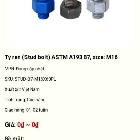
Ty ren (Stud bolt) ASTM A193 B7, size: M16
MPN: Đang cập nhật
SKU:
STUD-B7-M16X60PL
Xuất xứ:
Việt Nam
Tình trạng:
Còn hàng
Giao hàng: 01-02 tuần
Giá:
0₫ ~ 0₫
Bề mặt: