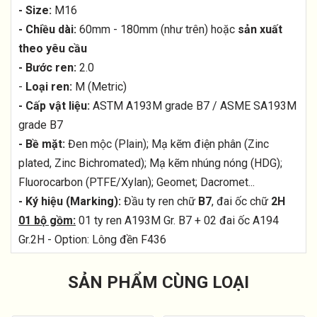
- Size:
M16
- Chiều dài:
60mm - 180mm (như trên) hoặc
sản xuất
theo yêu cầu
- Bước ren:
2.0
-
Loại ren:
M (Metric)
- Cấp vật liệu:
ASTM A193M grade B7 / ASME SA193M
grade B7
- Bề mặt:
Đen mộc (Plain); Mạ kẽm điện phân (Zinc
plated, Zinc Bichromated); Mạ kẽm nhúng nóng (HDG);
Fluorocarbon (PTFE/Xylan); Geomet; Dacromet...
- Ký hiệu (Marking):
Đầu ty ren chữ
B7
, đai ốc chữ
2H
01 bộ gồm:
01 ty ren A193M Gr. B7 + 02 đai ốc A194
Gr.2H - Option: Lông đền F436
SẢN PHẨM CÙNG LOẠI