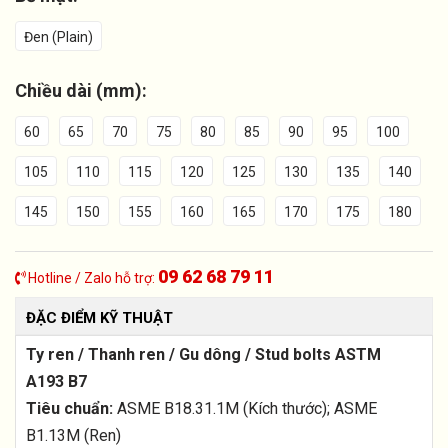
Đen (Plain)
Chiều dài (mm):
60
65
70
75
80
85
90
95
100
105
110
115
120
125
130
135
140
145
150
155
160
165
170
175
180
09 62 68 79 11
Hotline / Zalo hỗ trợ:
ĐẶC ĐIỂM KỸ THUẬT
Ty ren / Thanh ren / Gu dông / Stud bolts ASTM
A193 B7
Tiêu chuẩn:
ASME B18.31.1M (Kích thước); ASME
B1.13M (Ren)