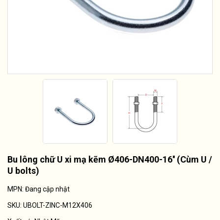
Bu lông chữ U xi mạ kẽm Ø406-DN400-16'' (Cùm U /
U bolts)
MPN: Đang cập nhật
SKU:
UBOLT-ZINC-M12X406