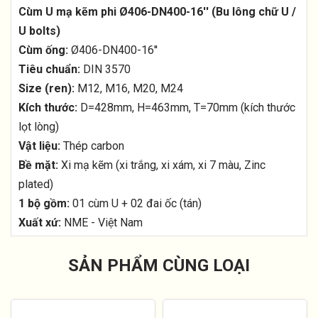
Cùm U mạ kẽm phi Ø406-DN400-16'' (Bu lông chữ U /
U bolts)
Cùm ống:
Ø406-DN400-16''
Tiêu chuẩn:
DIN 3570
Size (ren):
M12, M16, M20, M24
Kích thước:
D=428mm, H=463mm, T=70mm (kích thước
lọt lòng)
Vật liệu:
Thép carbon
Bề mặt:
Xi mạ kẽm (xi trắng, xi xám, xi 7 màu, Zinc
plated)
1 bộ gồm:
01 cùm U + 02 đai ốc (tán)
Xuất xứ:
NME - Việt Nam
SẢN PHẨM CÙNG LOẠI