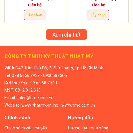
Liên hệ
Liên hệ
Tùy chọn
Tùy chọn
Xem chi tiết
CÔNG TY TNHH KỸ THUẬT NHẬT MỸ
240A-242 Trần Thủ Độ, P. Phú Thạnh, Tp. Hồ Chí Minh
Tel:
028 6656 7939 - 0906687566
Di động/
Zalo: 09 62 68 79 11
MST: 0312 012 635
Email:
sales@nme.com.vn
Website:
www.nhatmy.online
-
www.nme.com.vn
Chính sách
Hướng dẫn
Chính sách vận chuyển
Hướng dẫn mua hàng