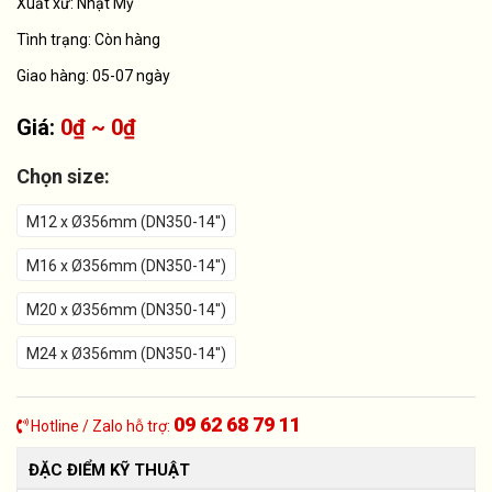
Xuất xứ:
Nhật Mỹ
Tình trạng:
Còn hàng
Giao hàng: 05-07 ngày
Giá:
0₫ ~ 0₫
Chọn size:
M12 x Ø356mm (DN350-14'')
M16 x Ø356mm (DN350-14'')
M20 x Ø356mm (DN350-14'')
M24 x Ø356mm (DN350-14'')
09 62 68 79 11
Hotline / Zalo hỗ trợ:
ĐẶC ĐIỂM KỸ THUẬT