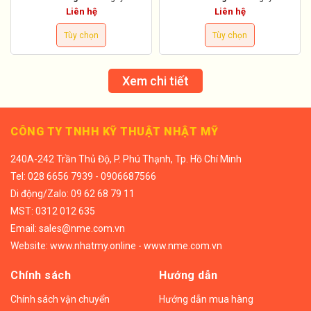
Liên hệ
Liên hệ
Tùy chọn
Tùy chọn
Xem chi tiết
CÔNG TY TNHH KỸ THUẬT NHẬT MỸ
240A-242 Trần Thủ Độ, P. Phú Thạnh, Tp. Hồ Chí Minh
Tel:
028 6656 7939 - 0906687566
Di động/
Zalo: 09 62 68 79 11
MST: 0312 012 635
Email:
sales@nme.com.vn
Website:
www.nhatmy.online
-
www.nme.com.vn
Chính sách
Hướng dẫn
Chính sách vận chuyển
Hướng dẫn mua hàng