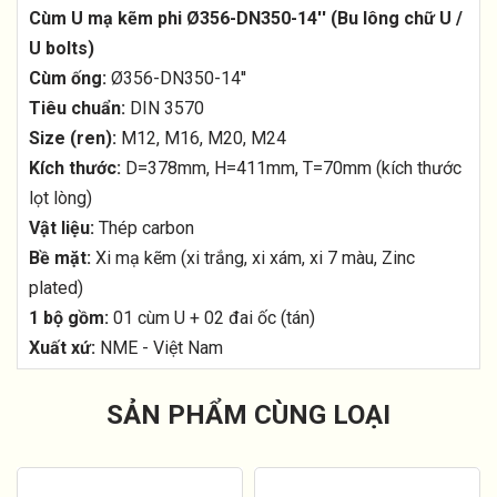
Cùm U mạ kẽm phi Ø356-DN350-14'' (Bu lông chữ U /
U bolts)
Cùm ống:
Ø356-DN350-14''
Tiêu chuẩn:
DIN 3570
Size (ren):
M12, M16, M20, M24
Kích thước:
D=378mm, H=411mm, T=70mm (kích thước
lọt lòng)
Vật liệu:
Thép carbon
Bề mặt:
Xi mạ kẽm (xi trắng, xi xám, xi 7 màu, Zinc
plated)
1 bộ gồm:
01 cùm U + 02 đai ốc (tán)
Xuất xứ:
NME - Việt Nam
SẢN PHẨM CÙNG LOẠI