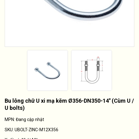
Bu lông chữ U xi mạ kẽm Ø356-DN350-14'' (Cùm U /
U bolts)
MPN: Đang cập nhật
SKU:
UBOLT-ZINC-M12X356