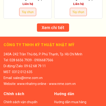
Liên hệ
Liên hệ
Tùy chọn
Tùy chọn
Xem chi tiết
CÔNG TY TNHH KỸ THUẬT NHẬT MỸ
240A-242 Trần Thủ Độ, P. Phú Thạnh, Tp. Hồ Chí Minh
Tel:
028 6656 7939 - 0906687566
Di động/
Zalo: 09 62 68 79 11
MST: 0312 012 635
Email:
sales@nme.com.vn
Website:
www.nhatmy.online
-
www.nme.com.vn
Chính sách
Hướng dẫn
Chính sách vận chuyển
Hướng dẫn mua hàng