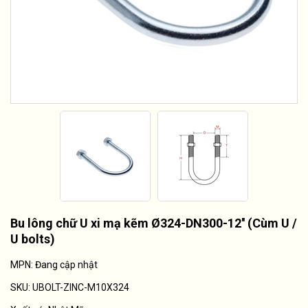
Bu lông chữ U xi mạ kẽm Ø324-DN300-12'' (Cùm U /
U bolts)
MPN: Đang cập nhật
SKU:
UBOLT-ZINC-M10X324