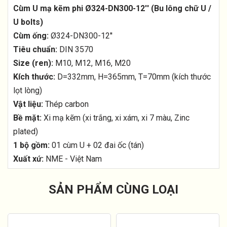
Cùm U mạ kẽm phi Ø324-DN300-12'' (Bu lông chữ U /
U bolts)
Cùm ống:
Ø324-DN300-12''
Tiêu chuẩn:
DIN 3570
Size (ren):
M10, M12, M16, M20
Kích thước:
D=332mm, H=365mm, T=70mm (kích thước
lọt lòng)
Vật liệu:
Thép carbon
Bề mặt:
Xi mạ kẽm (xi trắng, xi xám, xi 7 màu, Zinc
plated)
1 bộ gồm:
01 cùm U + 02 đai ốc (tán)
Xuất xứ:
NME - Việt Nam
SẢN PHẨM CÙNG LOẠI