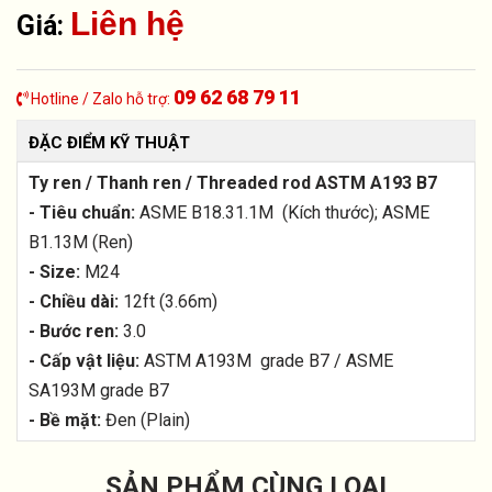
Liên hệ
Giá:
09 62 68 79 11
Hotline / Zalo hỗ trợ:
ĐẶC ĐIỂM KỸ THUẬT
Ty ren / Thanh ren / Threaded rod ASTM A193 B7
- Tiêu chuẩn:
ASME B18.31.1M (Kích thước); ASME
B1.13M (Ren)
- Size:
M24
- Chiều dài:
12ft (3.66m)
- Bước ren:
3.0
- Cấp vật liệu:
ASTM A193M grade B7 / ASME
SA193M grade B7
- Bề mặt:
Đen (Plain)
SẢN PHẨM CÙNG LOẠI