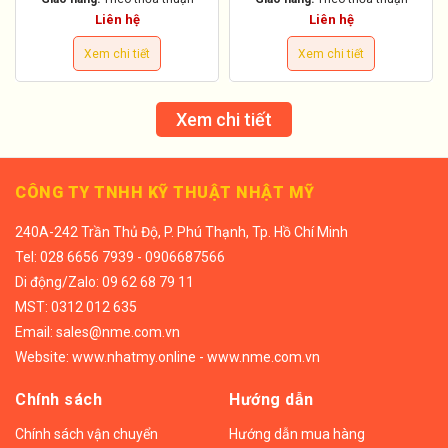
Liên hệ
Liên hệ
Xem chi tiết
Xem chi tiết
Xem chi tiết
CÔNG TY TNHH KỸ THUẬT NHẬT MỸ
240A-242 Trần Thủ Độ, P. Phú Thạnh, Tp. Hồ Chí Minh
Tel:
028 6656 7939 - 0906687566
Di động/
Zalo: 09 62 68 79 11
MST: 0312 012 635
Email:
sales@nme.com.vn
Website:
www.nhatmy.online
-
www.nme.com.vn
Chính sách
Hướng dẫn
Chính sách vận chuyển
Hướng dẫn mua hàng