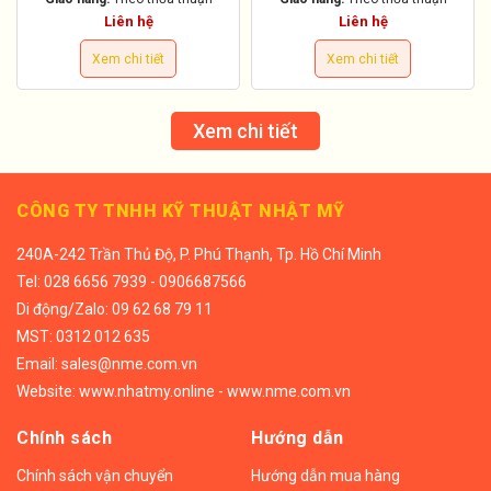
Liên hệ
Liên hệ
Xem chi tiết
Xem chi tiết
Xem chi tiết
CÔNG TY TNHH KỸ THUẬT NHẬT MỸ
240A-242 Trần Thủ Độ, P. Phú Thạnh, Tp. Hồ Chí Minh
Tel:
028 6656 7939 - 0906687566
Di động/
Zalo: 09 62 68 79 11
MST: 0312 012 635
Email:
sales@nme.com.vn
Website:
www.nhatmy.online
-
www.nme.com.vn
Chính sách
Hướng dẫn
Chính sách vận chuyển
Hướng dẫn mua hàng