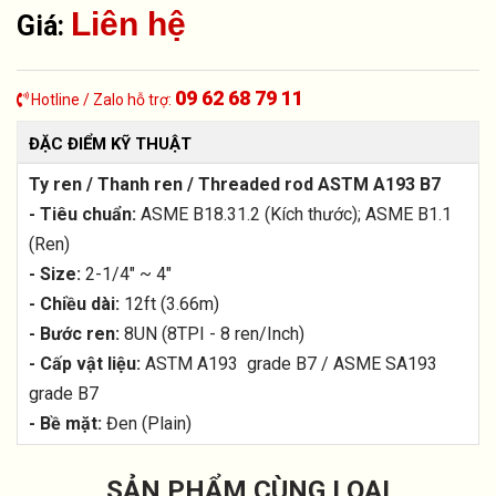
Liên hệ
Giá:
09 62 68 79 11
Hotline / Zalo hỗ trợ:
ĐẶC ĐIỂM KỸ THUẬT
Ty ren / Thanh ren / Threaded rod ASTM A193 B7
- Tiêu chuẩn:
ASME B18.31.2 (Kích thước); ASME B1.1
(Ren)
- Size:
2-1/4" ~ 4"
- Chiều dài:
12ft (3.66m)
- Bước ren:
8UN (8TPI - 8 ren/Inch)
- Cấp vật liệu:
ASTM A193 grade B7 / ASME SA193
grade B7
- Bề mặt:
Đen (Plain)
SẢN PHẨM CÙNG LOẠI