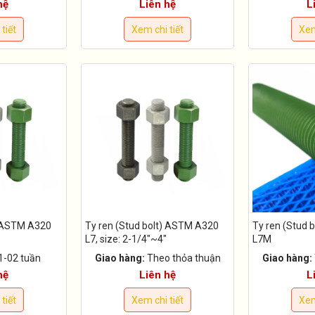
hệ
Liên hệ
L
tiết
Xem chi tiết
Xem
) ASTM A320
Ty ren (Stud bolt) ASTM A320
Ty ren (Stud 
L7, size: 2-1/4"~4"
L7M
1-02 tuần
Giao hàng:
Theo thỏa thuận
Giao hàng:
hệ
Liên hệ
L
tiết
Xem chi tiết
Xem