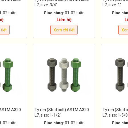
L7, size: 3/4"
L7, size: 1"
1-02 tuần
Giao hàng:
01-02 tuần
Giao hàn
hệ
Liên hệ
L
tiết
Xem chi tiết
Xem
) ASTM A320
Ty ren (Stud bolt) ASTM A320
Ty ren (Stud 
L7, size: 1-1/2"
L7, size: 1-5/8
1-02 tuần
Giao hàng:
01-02 tuần
Giao hàn