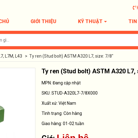
CHỦ
GIỚI THIỆU
KỸ THUẬT
TIN
L7, L7M, L43
>
Ty ren (Stud bolt) ASTM A320 L7, size: 7/8"
Ty ren (Stud bolt) ASTM A320 L7, s
MPN: Đang cập nhật
SKU:
STUD-A320L7-7/8X000
Xuất xứ:
Việt Nam
Tình trạng:
Còn hàng
Giao hàng: 01-02 tuần
Liên hệ