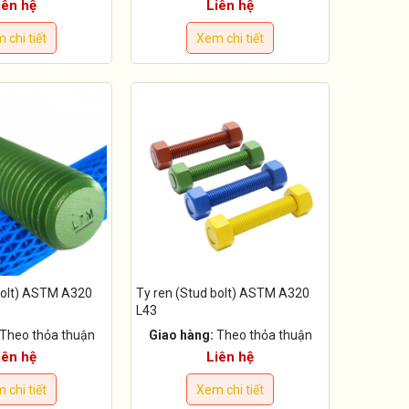
iên hệ
Liên hệ
 chi tiết
Xem chi tiết
bolt) ASTM A320
Ty ren (Stud bolt) ASTM A320
L43
Theo thỏa thuận
Giao hàng:
Theo thỏa thuận
iên hệ
Liên hệ
 chi tiết
Xem chi tiết