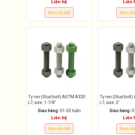
Liên hệ
Liên 
Xem chi tiết
Xem chi 
Ty ren (Stud bolt) ASTM A320
Ty ren (Stud bolt
L7, size: 1-7/8"
L7, size: 2"
Giao hàng:
01-02 tuần
Giao hàng:
0
Liên hệ
Liên 
Xem chi tiết
Xem chi 