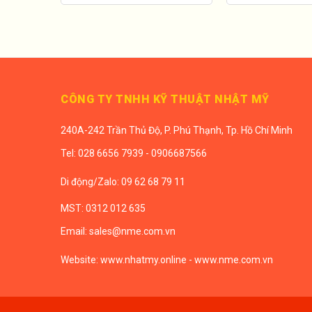
CÔNG TY TNHH KỸ THUẬT NHẬT MỸ
240A-242 Trần Thủ Độ, P. Phú Thạnh, Tp. Hồ Chí Minh
Tel:
028 6656 7939 - 0906687566
Di động/
Zalo: 09 62 68 79 11
MST: 0312 012 635
Email:
sales@nme.com.vn
Website:
www.nhatmy.online
-
www.nme.com.vn