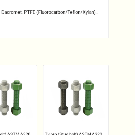
Dacromet, PTFE (Fluorocarbon/Teflon/Xylan)...
bolt) ASTM A320
Ty ren (Stud bolt) ASTM A320