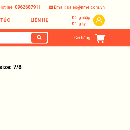
0962687911
Hotline:
Email: sales@nme.com.vn
Đăng nhập
 TỨC
LIÊN HỆ
Đăng ký
Giỏ hàng
ize: 7/8"