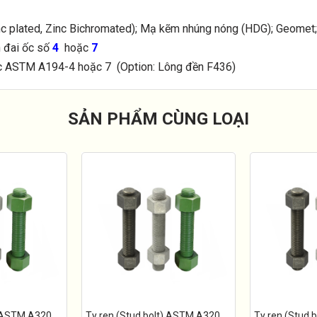
c plated, Zinc Bichromated); Mạ kẽm nhúng nóng (HDG); Geomet; 
ên đai ốc số
4
hoặc
7
c ASTM A194-4 hoặc 7 (Option: Lông đền F436)
SẢN PHẨM CÙNG LOẠI
) ASTM A320
Ty ren (Stud bolt) ASTM A320
Ty ren (Stud 