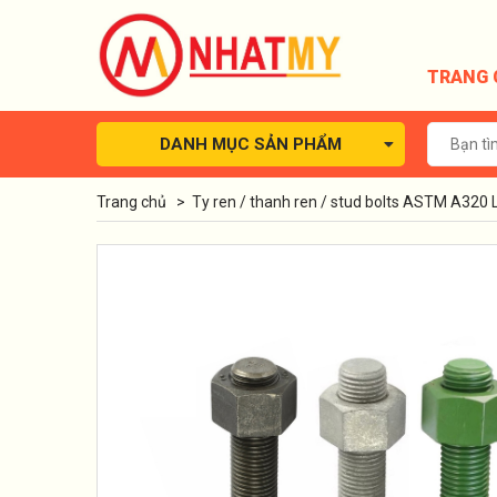
TRANG 
DANH MỤC SẢN PHẨM
Trang chủ
>
Ty ren / thanh ren / stud bolts ASTM A320 