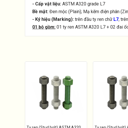
- Cấp vật liệu:
ASTM A320 grade L7
Bề mặt:
Đen mộc (Plain); Mạ kẽm điện phân (Zin
- Ký hiệu (Marking):
trên đầu ty ren chữ
L7
, tr
01 bộ gồm:
01 ty ren ASTM A320 L7 + 02 đai ố
Ty ren (Stud bolt) ASTM A320
Ty ren (Stud bolt