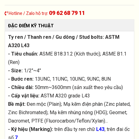
09 62 68 79 11
Hotline / Zalo hỗ trợ:
ĐẶC ĐIỂM KỸ THUẬT
Ty ren / Thanh ren / Gu dông / Stud bolts: ASTM
A320 L43
- Tiêu chuẩn:
ASME B18.31.2 (Kích thước); ASME B1.1
(Ren)
- Size:
1/2"~4"
- Bước ren:
13UNC, 11UNC, 10UNC, 9UNC, 8UN
- Chiều dài:
50mm~3600mm (sản xuất theo yêu cầu)
- Cấp vật liệu:
ASTM A320 grade L43
Bề mặt:
Đen mộc (Plain); Mạ kẽm điện phân (Zinc plated,
Zinc Bichromated); Mạ kẽm nhúng nóng (HDG); Geomet;
Dacromet, PTFE (Fluorocarbon/Teflon/Xylan)...
- Ký hiệu (Marking):
trên đầu ty ren chữ
L43
, trên đai ốc
số
7