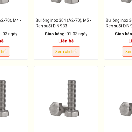
A2-70), M4 -
Bu lông inox 304 (A2-70), M5 -
Bu lông inox 3
Ren suốt DIN 933
Ren suốt DIN 
1-03 ngày
Giao hàng:
01-03 ngày
Giao hàn
hệ
Liên hệ
L
tiết
Xem chi tiết
Xem