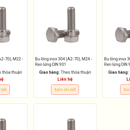
A2-70), M22 -
Bu lông inox 304 (A2-70), M24 -
Bu lông inox 3
Ren lửng DIN 931
Ren lửng DIN 
 thỏa thuận
Giao hàng:
Theo thỏa thuận
Giao hàng:
hệ
Liên hệ
L
tiết
Xem chi tiết
Xem