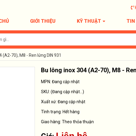
CHỦ
GIỚI THIỆU
KỸ THUẬT
TIN
4 (A2-70), M8 - Ren lửng DIN 931
Bu lông inox 304 (A2-70), M8 - Re
MPN: Đang cập nhật
SKU:
(Đang cập nhật...)
Xuất xứ:
Đang cập nhật
Tình trạng:
Hết hàng
Giao hàng: Theo thỏa thuận
Liên hệ