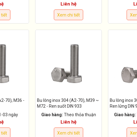
hệ
Liên hệ
L
tiết
Xem chi tiết
Xem
A2-70), M36 -
Bu lông inox 304 (A2-70), M39 ~
Bu lông inox 3
M72 - Ren suốt DIN 933
Ren lửng DIN 
1-03 ngày
Giao hàng:
Theo thỏa thuận
Giao hàng:
hệ
Liên hệ
L
tiết
Xem chi tiết
Xem