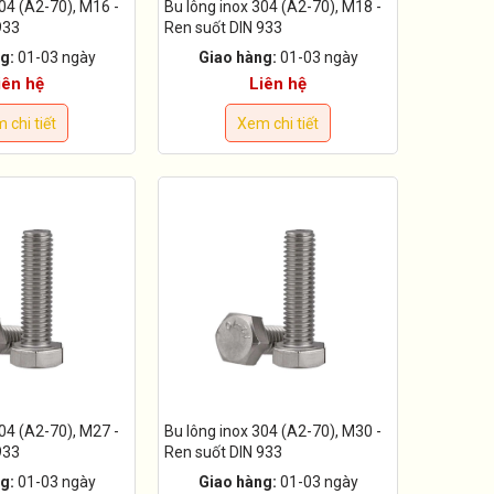
04 (A2-70), M16 -
Bu lông inox 304 (A2-70), M18 -
933
Ren suốt DIN 933
g:
01-03 ngày
Giao hàng:
01-03 ngày
iên hệ
Liên hệ
 chi tiết
Xem chi tiết
04 (A2-70), M27 -
Bu lông inox 304 (A2-70), M30 -
933
Ren suốt DIN 933
g:
01-03 ngày
Giao hàng:
01-03 ngày