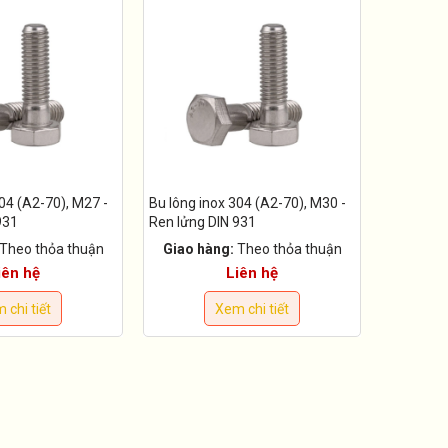
04 (A2-70), M27 -
Bu lông inox 304 (A2-70), M30 -
931
Ren lửng DIN 931
Theo thỏa thuận
Giao hàng:
Theo thỏa thuận
iên hệ
Liên hệ
 chi tiết
Xem chi tiết