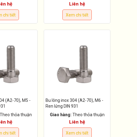
iên hệ
Liên hệ
 chi tiết
Xem chi tiết
04 (A2-70), M5 -
Bu lông inox 304 (A2-70), M6 -
931
Ren lửng DIN 931
Theo thỏa thuận
Giao hàng:
Theo thỏa thuận
iên hệ
Liên hệ
 chi tiết
Xem chi tiết