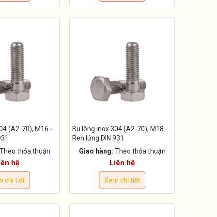
04 (A2-70), M16 -
Bu lông inox 304 (A2-70), M18 -
931
Ren lửng DIN 931
Theo thỏa thuận
Giao hàng:
Theo thỏa thuận
iên hệ
Liên hệ
 chi tiết
Xem chi tiết