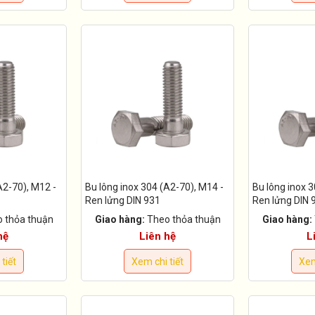
A2-70), M12 -
Bu lông inox 304 (A2-70), M14 -
Bu lông inox 3
Ren lửng DIN 931
Ren lửng DIN 
 thỏa thuận
Giao hàng:
Theo thỏa thuận
Giao hàng:
hệ
Liên hệ
L
tiết
Xem chi tiết
Xem