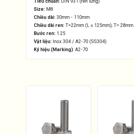
Tiêu chuẩn:
DIN 931 (ren lửng)
Size:
M8
Chiều dài:
30mm - 110mm
Chiều dài ren:
T=22mm (L ≤ 125mm); T= 28mm
Bước ren:
1.25
Vật liệu:
Inox 304 / A2-70 (SS304)
Ký hiệu (Marking)
: A2-70