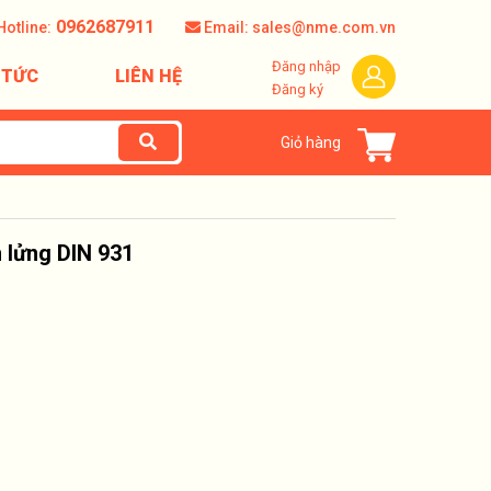
0962687911
Hotline:
Email: sales@nme.com.vn
Đăng nhập
 TỨC
LIÊN HỆ
Đăng ký
Giỏ hàng
n lửng DIN 931