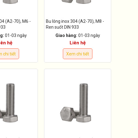
04 (A2-70), M6 -
Bu lông inox 304 (A2-70), M8 -
933
Ren suốt DIN 933
g:
01-03 ngày
Giao hàng:
01-03 ngày
iên hệ
Liên hệ
 chi tiết
Xem chi tiết