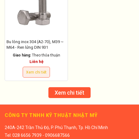
Bu lông inox 304 (A2-70), M39 ~
M64 - Ren lửng DIN 931
Giao hàng:
Theo thỏa thuận
Liên hệ
Xem chi tiết
Xem chi tiết
CÔNG TY TNHH KỸ THUẬT NHẬT MỸ
240A-242 Trần Thủ Độ, P. Phú Thạnh, Tp. Hồ Chí Minh
Tel:
028 6656 7939 - 0906687566