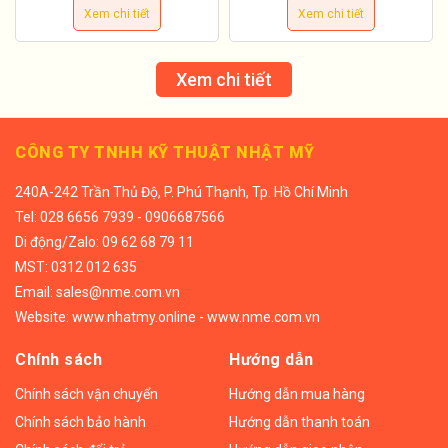
Xem chi tiết
Xem chi tiết
Xem chi tiết
CÔNG TY TNHH KỸ THUẬT NHẬT MỸ
240A-242 Trần Thủ Độ, P. Phú Thạnh, Tp. Hồ Chí Minh
Tel:
028 6656 7939 - 0906687566
Di động/
Zalo: 09 62 68 79 11
MST: 0312 012 635
Email:
sales@nme.com.vn
Website:
www.nhatmy.online
-
www.nme.com.vn
Chính sách
Hướng dẫn
Chính sách vận chuyển
Hướng dẫn mua hàng
Chính sách bảo hành
Hướng dẫn thanh toán