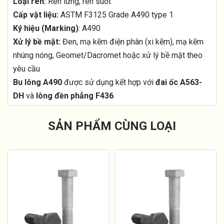
Loại ren:
Ren lửng, ren suốt
Cấp vật liệu:
ASTM F3125 Grade A490 type 1
Ký hiệu (Marking)
: A490
Xử lý bề mặt:
Đen, mạ kẽm điện phân (xi kẽm), mạ kẽm
nhúng nóng, Geomet/Dacromet hoặc xử lý bề mặt theo
yêu cầu
Bu lông A490
được sử dụng kết hợp với
đai ốc A563-
DH
và
lông đền phẳng F436
SẢN PHẨM CÙNG LOẠI