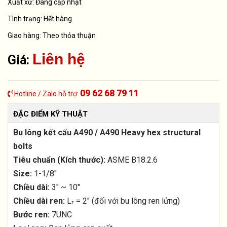
Xuất xứ:
Đang cập nhật
Tình trạng:
Hết hàng
Giao hàng: Theo thỏa thuận
Liên hệ
Giá:
09 62 68 79 11
Hotline / Zalo hỗ trợ:
ĐẶC ĐIỂM KỸ THUẬT
Bu lông kết cấu A490 / A490 Heavy hex structural
bolts
Tiêu chuẩn (Kích thước):
ASME B18.2.6
Size:
1-1/8"
Chiều dài:
3" ~ 10"
Chiều dài ren:
L
= 2" (đối với bu lông ren lửng)
T
Bước ren:
7UNC