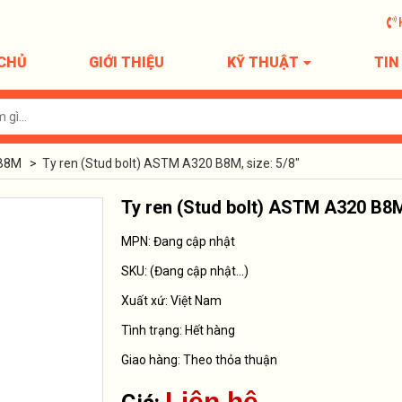
CHỦ
GIỚI THIỆU
KỸ THUẬT
TIN
 B8M
>
Ty ren (Stud bolt) ASTM A320 B8M, size: 5/8"
Ty ren (Stud bolt) ASTM A320 B8M,
MPN: Đang cập nhật
SKU:
(Đang cập nhật...)
Xuất xứ:
Việt Nam
Tình trạng:
Hết hàng
Giao hàng: Theo thỏa thuận
Liên hệ