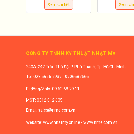
Xem chi tiết
Xem chi 
CÔNG TY TNHH KỸ THUẬT NHẬT MỸ
240A-242 Trần Thủ Độ, P. Phú Thạnh, Tp. Hồ Chí Minh
Tel:
028 6656 7939 - 0906687566
Di động/
Zalo: 09 62 68 79 11
MST: 0312 012 635
Email:
sales@nme.com.vn
Website:
www.nhatmy.online
-
www.nme.com.vn