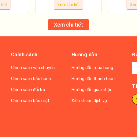
tiết
Xem chi tiết
Xem
Xem chi tiết
Chính sách
Hướng dẫn
Đ
Chính sách vận chuyển
Hướng dẫn mua hàng
Chính sách bảo hành
Hướng dẫn thanh toán
T
Chính sách đổi trả
Hướng dẫn giao nhận
Chính sách bảo mật
Điều khoản dịch vụ