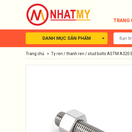
TRANG 
DANH MỤC SẢN PHẨM
Trang chủ
>
Ty ren / thanh ren / stud bolts ASTM A320