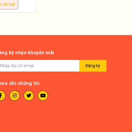
 chi tiết
ăng ký nhận khuyến mãi
Đăng ký
heo dõi chúng tôi