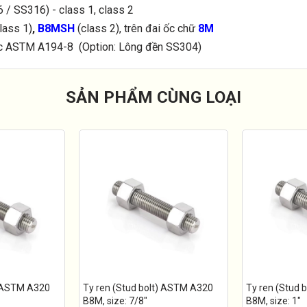
/ SS316) - class 1, class 2
lass 1)
,
B8MSH
(class 2), trên đai ốc chữ
8M
ốc ASTM A194-8 (Option: Lông đền SS304)
SẢN PHẨM CÙNG LOẠI
) ASTM A320
Ty ren (Stud bolt) ASTM A320
Ty ren (Stud 
B8M, size: 7/8"
B8M, size: 1"