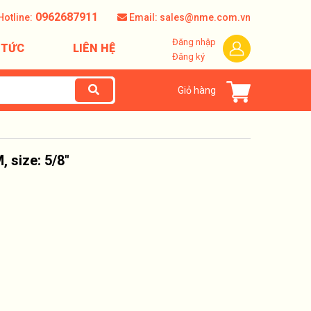
0962687911
Hotline:
Email: sales@nme.com.vn
Đăng nhập
 TỨC
LIÊN HỆ
Đăng ký
Giỏ hàng
 size: 5/8"