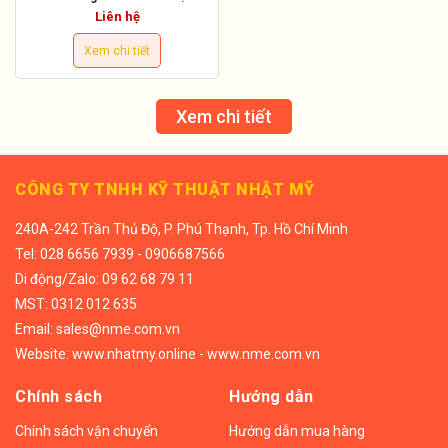
Liên hệ
Xem chi tiết
Xem chi tiết
CÔNG TY TNHH KỸ THUẬT NHẬT MỸ
240A-242 Trần Thủ Độ, P. Phú Thạnh, Tp. Hồ Chí Minh
Tel:
028 6656 7939 - 0906687566
Di động/
Zalo: 09 62 68 79 11
MST: 0312 012 635
Email:
sales@nme.com.vn
Website:
www.nhatmy.online
-
www.nme.com.vn
Chính sách
Hướng dẫn
Chính sách vận chuyển
Hướng dẫn mua hàng