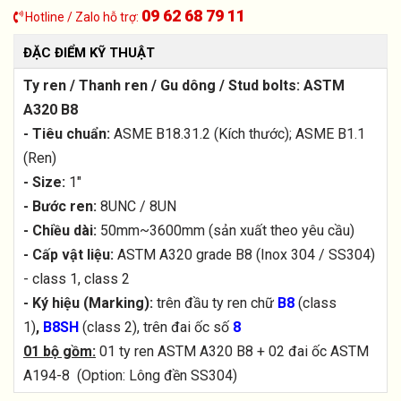
09 62 68 79 11
Hotline / Zalo hỗ trợ:
ĐẶC ĐIỂM KỸ THUẬT
Ty ren / Thanh ren / Gu dông / Stud bolts: ASTM
A320 B8
- Tiêu chuẩn:
ASME B18.31.2 (Kích thước); ASME B1.1
(Ren)
- Size:
1"
- Bước ren:
8UNC / 8UN
- Chiều dài:
50mm~3600mm (sản xuất theo yêu cầu)
- Cấp vật liệu:
ASTM A320 grade B8 (Inox 304 / SS304)
- class 1, class 2
- Ký hiệu (Marking):
trên đầu ty ren chữ
B8
(class
1)
,
B8SH
(class 2), trên đai ốc số
8
01 bộ gồm:
01 ty ren ASTM A320 B8 + 02 đai ốc ASTM
A194-8 (Option: Lông đền SS304)