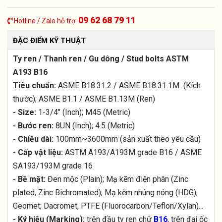
09 62 68 79 11
Hotline / Zalo hỗ trợ:
ĐẶC ĐIỂM KỸ THUẬT
Ty ren / Thanh ren / Gu dông / Stud bolts ASTM
A193 B16
Tiêu chuẩn:
ASME B18.31.2 / ASME B18.31.1M (Kích
thước); ASME B1.1 / ASME B1.13M (Ren)
- Size:
1-3/4" (Inch); M45 (Metric)
- Bước ren:
8UN (Inch); 4.5 (Metric)
- Chiều dài:
100mm~3600mm (sản xuất theo yêu cầu)
- Cấp vật liệu:
ASTM A193/A193M grade B16 / ASME
SA193/193M grade 16
- Bề mặt:
Đen mộc (Plain); Mạ kẽm điện phân (Zinc
plated, Zinc Bichromated); Mạ kẽm nhúng nóng (HDG);
Geomet; Dacromet, PTFE (Fluorocarbon/Teflon/Xylan)...
- Ký hiệu (Marking):
trên đầu ty ren chữ
B16
, trên đai ốc