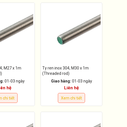
04, M27 x 1m
Ty ren inox 304, M30 x 1m
d)
(Threaded rod)
g:
01-03 ngày
Giao hàng:
01-03 ngày
iên hệ
Liên hệ
 chi tiết
Xem chi tiết