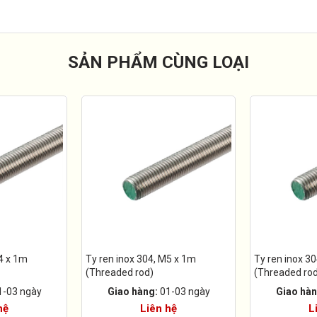
SẢN PHẨM CÙNG LOẠI
4 x 1m
Ty ren inox 304, M5 x 1m
Ty ren inox 3
(Threaded rod)
(Threaded ro
1-03 ngày
Giao hàng:
01-03 ngày
Giao hàn
hệ
Liên hệ
L