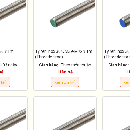
M36 x 1m
Ty ren inox 304, M39-M72 x 1m
Ty ren inox 30
(Threaded rod)
(Threaded ro
1-03 ngày
Giao hàng:
Theo thỏa thuận
Giao hàng:
hệ
Liên hệ
L
tiết
Xem chi tiết
Xem