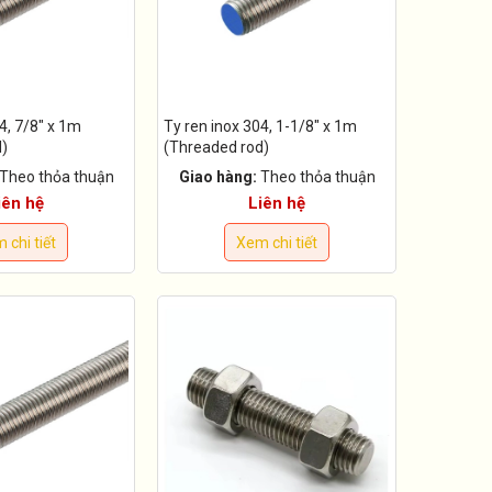
4, 7/8" x 1m
Ty ren inox 304, 1-1/8" x 1m
d)
(Threaded rod)
Theo thỏa thuận
Giao hàng:
Theo thỏa thuận
iên hệ
Liên hệ
 chi tiết
Xem chi tiết