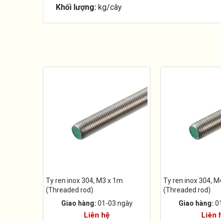
Khối lượng:
kg/cây
Ty ren inox 304, M3 x 1m
Ty ren inox 304, M
(Threaded rod)
(Threaded rod)
Giao hàng:
01-03 ngày
Giao hàng:
0
Liên hệ
Liên 