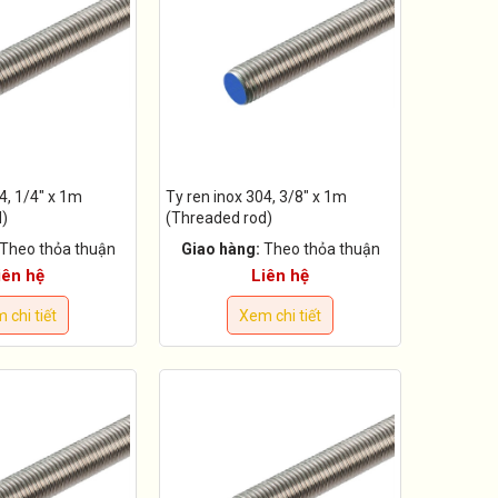
4, 1/4" x 1m
Ty ren inox 304, 3/8" x 1m
d)
(Threaded rod)
Theo thỏa thuận
Giao hàng:
Theo thỏa thuận
iên hệ
Liên hệ
 chi tiết
Xem chi tiết