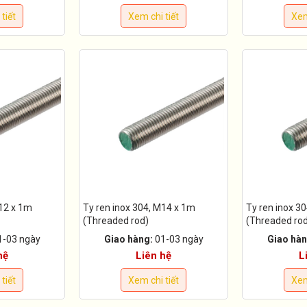
tiết
Xem chi tiết
Xem
M12 x 1m
Ty ren inox 304, M14 x 1m
Ty ren inox 3
(Threaded rod)
(Threaded ro
1-03 ngày
Giao hàng:
01-03 ngày
Giao hàn
hệ
Liên hệ
L
tiết
Xem chi tiết
Xem