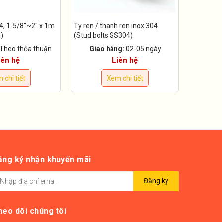
4, 1-5/8''~2" x 1m
Ty ren / thanh ren inox 304
d)
(Stud bolts SS304)
Theo thỏa thuận
Giao hàng:
02-05 ngày
iên hệ
Liên hệ
 chi tiết
Xem chi tiết
ăng ký nhận khuyến mãi
Đăng ký
heo dõi chúng tôi