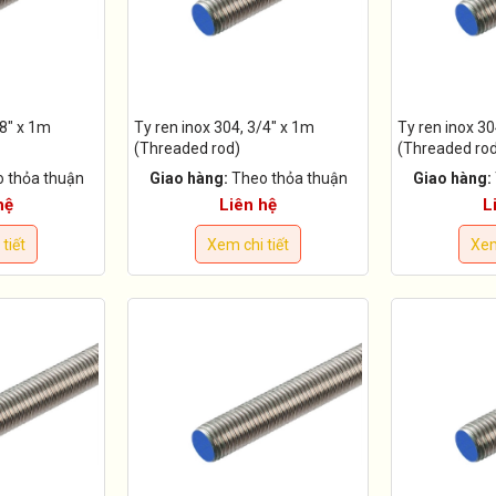
/8" x 1m
Ty ren inox 304, 3/4" x 1m
Ty ren inox 30
(Threaded rod)
(Threaded ro
 thỏa thuận
Giao hàng:
Theo thỏa thuận
Giao hàng:
hệ
Liên hệ
L
tiết
Xem chi tiết
Xem