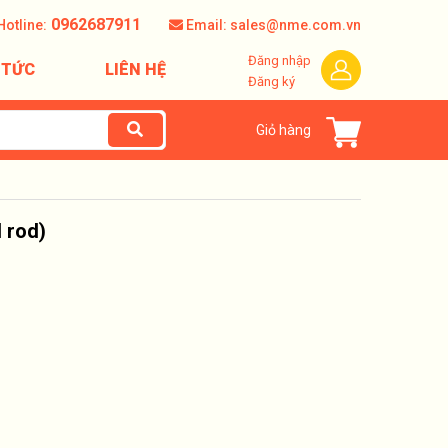
0962687911
Hotline:
Email: sales@nme.com.vn
Đăng nhập
 TỨC
LIÊN HỆ
Đăng ký
Giỏ hàng
 rod)