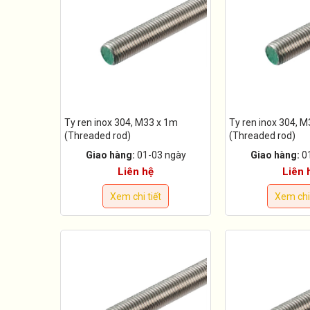
Ty ren inox 304, M33 x 1m
Ty ren inox 304, 
(Threaded rod)
(Threaded rod)
Giao hàng:
01-03 ngày
Giao hàng:
0
Liên hệ
Liên 
Xem chi tiết
Xem chi 