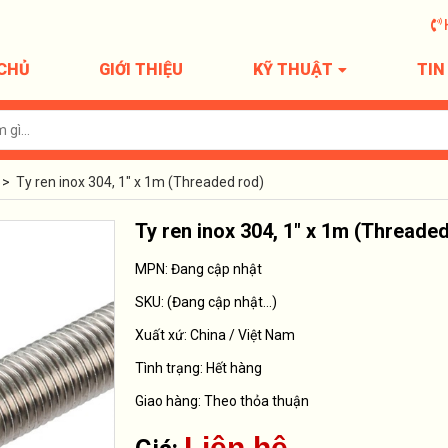
CHỦ
GIỚI THIỆU
KỸ THUẬT
TIN
>
Ty ren inox 304, 1" x 1m (Threaded rod)
Ty ren inox 304, 1" x 1m (Threaded
MPN: Đang cập nhật
SKU:
(Đang cập nhật...)
Xuất xứ:
China / Việt Nam
Tình trạng:
Hết hàng
Giao hàng: Theo thỏa thuận
Liên hệ