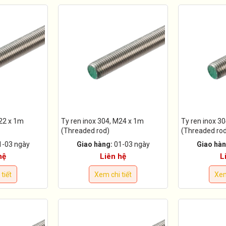
M22 x 1m
Ty ren inox 304, M24 x 1m
Ty ren inox 3
(Threaded rod)
(Threaded ro
1-03 ngày
Giao hàng:
01-03 ngày
Giao hàn
hệ
Liên hệ
L
tiết
Xem chi tiết
Xem