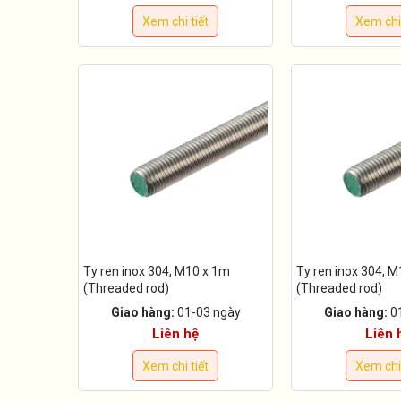
Xem chi tiết
Xem chi 
Ty ren inox 304, M10 x 1m
Ty ren inox 304, 
(Threaded rod)
(Threaded rod)
Giao hàng:
01-03 ngày
Giao hàng:
0
Liên hệ
Liên 
Xem chi tiết
Xem chi 