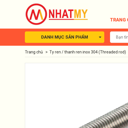
TRANG 
DANH MỤC SẢN PHẨM
Trang chủ
>
Ty ren / thanh ren inox 304 (Threaded rod)