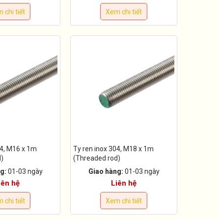
 chi tiết
Xem chi tiết
04, M16 x 1m
Ty ren inox 304, M18 x 1m
d)
(Threaded rod)
g:
01-03 ngày
Giao hàng:
01-03 ngày
iên hệ
Liên hệ
 chi tiết
Xem chi tiết