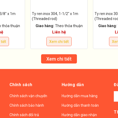
-3/8" x 1m
Ty ren inox 304, 1-1/2" x 1m
Ty ren inox 30
(Threaded rod)
(Threaded ro
 thỏa thuận
Giao hàng:
Theo thỏa thuận
Giao hàng:
hệ
Liên hệ
L
tiết
Xem chi tiết
Xem
Xem chi tiết
Chính sách
Hướng dẫn
Đ
Chính sách vận chuyển
Hướng dẫn mua hàng
Chính sách bảo hành
Hướng dẫn thanh toán
T
Chính sách đổi trả
Hướng dẫn giao nhận