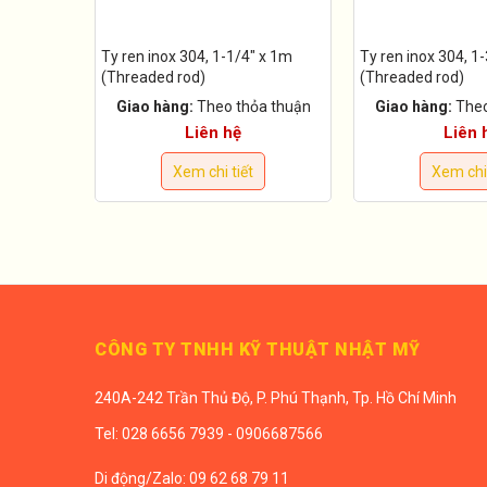
Ty ren inox 304, 1-1/4" x 1m
Ty ren inox 304, 1
(Threaded rod)
(Threaded rod)
Giao hàng:
Theo thỏa thuận
Giao hàng:
Theo
Liên hệ
Liên 
Xem chi tiết
Xem chi 
CÔNG TY TNHH KỸ THUẬT NHẬT MỸ
240A-242 Trần Thủ Độ, P. Phú Thạnh, Tp. Hồ Chí Minh
Tel:
028 6656 7939 - 0906687566
Di động/
Zalo: 09 62 68 79 11