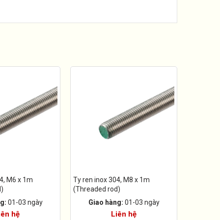
04, M6 x 1m
Ty ren inox 304, M8 x 1m
d)
(Threaded rod)
g:
01-03 ngày
Giao hàng:
01-03 ngày
iên hệ
Liên hệ