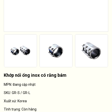
Khớp nối ống inox có răng bám
MPN: Đang cập nhật
SKU:
GR-S / GR-L
Xuất xứ:
Korea
Tình trạng:
Còn hàng