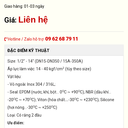
Giao hàng: 01-03 ngày
Liên hệ
Giá:
09 62 68 79 11
Hotline / Zalo hỗ trợ:
ĐẶC ĐIỂM KỸ THUẬT
Size: 1/2" - 14" (DN15-DN350 / 15A-350A)
2
Áp lực làm việc: 14 - 40 kgf/cm
(tùy theo size)
Vật liệu:
- Vỏ ngoài: Inox 304 / 316L;
O
O
- Seal: EPDM (nước, khí, bột... 0
C ~ +90
C); NBR (dầu khí...
O
O
O
O
-20
C ~ +70
C)
Viton (hóa chất
-30
C ~ +230
C); Silicone
;
...
O
O
(hơi nóng...-30
C ~ +250
C)
Loại: Có răng 2 đầu
Ưu điểm: