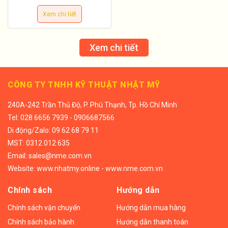
Xem chi tiết
Xem chi tiết
CÔNG TY TNHH KỸ THUẬT NHẬT MỸ
240A-242 Trần Thủ Độ, P. Phú Thạnh, Tp. Hồ Chí Minh
Tel:
028 6656 7939 - 0906687566
Di động/
Zalo: 09 62 68 79 11
MST: 0312 012 635
Email:
sales@nme.com.vn
Website:
www.nhatmy.online
-
www.nme.com.vn
Chính sách
Hướng dẫn
Chính sách vận chuyển
Hướng dẫn mua hàng
Chính sách bảo hành
Hướng dẫn thanh toán