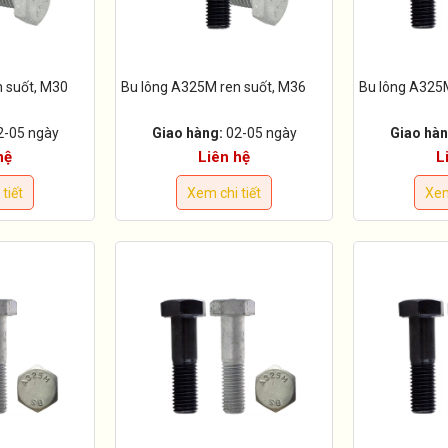
 suốt, M30
Bu lông A325M ren suốt, M36
Bu lông A325
2-05 ngày
Giao hàng:
02-05 ngày
Giao hàn
hệ
Liên hệ
L
tiết
Xem chi tiết
Xem