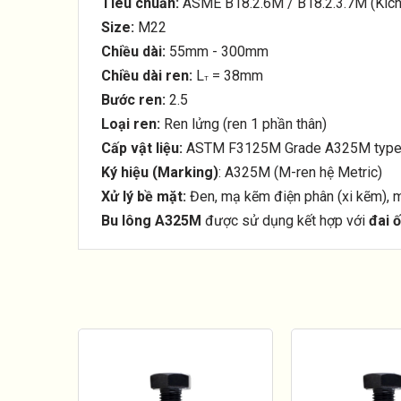
Tiêu chuẩn:
ASME B18.2.6M / B18.2.3.7M (Kích
Size:
M22
Chiều dài:
55mm - 300mm
Chiều dài ren:
L
= 38mm
T
Bước ren:
2.5
Loại ren:
Ren lửng (ren 1 phần thân)
Cấp vật liệu:
ASTM F3125M Grade A325M type
Ký hiệu (Marking)
: A325M (M-ren hệ Metric)
Xử lý bề mặt:
Đen, mạ kẽm điện phân (xi kẽm), 
Bu lông A325M
được sử dụng kết hợp với
đai 