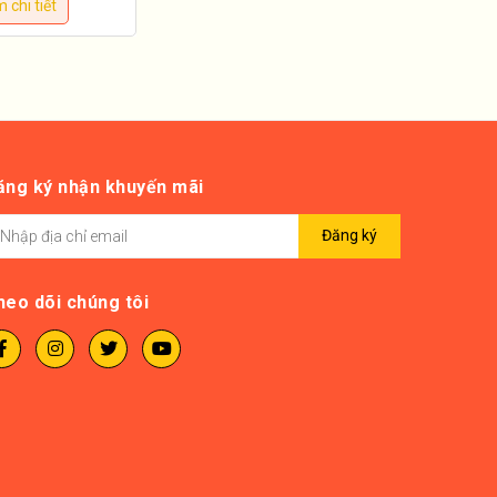
 chi tiết
ăng ký nhận khuyến mãi
Đăng ký
heo dõi chúng tôi