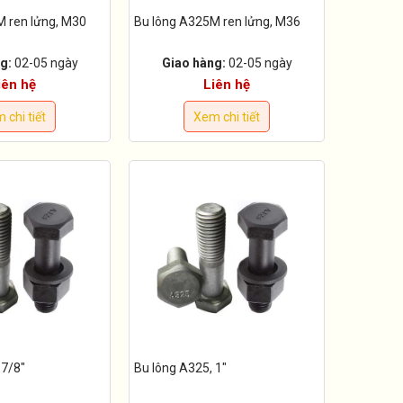
M ren lửng, M30
Bu lông A325M ren lửng, M36
g:
02-05 ngày
Giao hàng:
02-05 ngày
iên hệ
Liên hệ
 chi tiết
Xem chi tiết
 7/8"
Bu lông A325, 1"