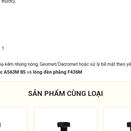
 thước);
 1
mạ kẽm nhúng nóng, Geomet/Dacromet hoặc xử lý bề mặt theo y
ốc A563M 8S
và
lông đền phẳng F436M
SẢN PHẨM CÙNG LOẠI