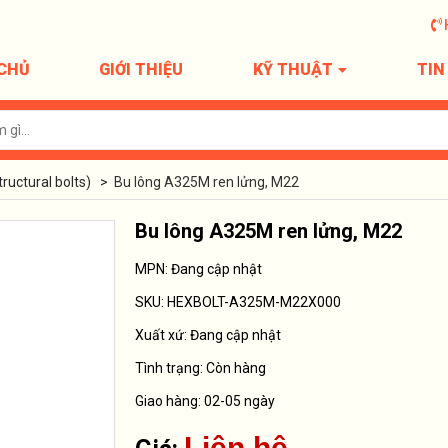
CHỦ
GIỚI THIỆU
KỸ THUẬT
TIN
ructural bolts)
>
Bu lông A325M ren lửng, M22
Bu lông A325M ren lửng, M22
MPN: Đang cập nhật
SKU:
HEXBOLT-A325M-M22X000
Xuất xứ:
Đang cập nhật
Tình trạng:
Còn hàng
Giao hàng: 02-05 ngày
Liên hệ