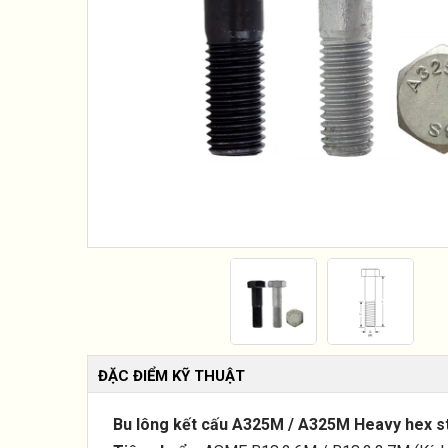
ĐẶC ĐIỂM KỸ THUẬT
Bu lông kết cấu A325M / A325M Heavy hex st