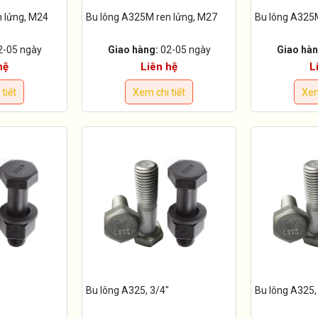
 lửng, M24
Bu lông A325M ren lửng, M27
Bu lông A325
2-05 ngày
Giao hàng:
02-05 ngày
Giao hàn
hệ
Liên hệ
L
tiết
Xem chi tiết
Xem
Bu lông A325, 3/4"
Bu lông A325,