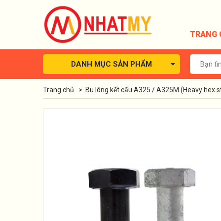
TRANG 
DANH MỤC SẢN PHẨM
Trang chủ
>
Bu lông kết cấu A325 / A325M (Heavy hex st