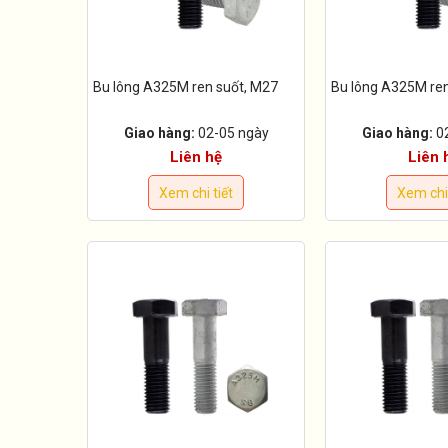
Bu lông A325M ren suốt, M27
Bu lông A325M ren
Giao hàng:
02-05 ngày
Giao hàng:
0
Liên hệ
Liên 
Xem chi tiết
Xem chi 