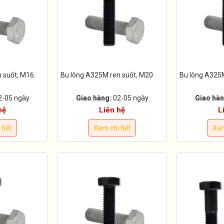
 suốt, M16
Bu lông A325M ren suốt, M20
Bu lông A325
2-05 ngày
Giao hàng:
02-05 ngày
Giao hàn
hệ
Liên hệ
L
tiết
Xem chi tiết
Xem