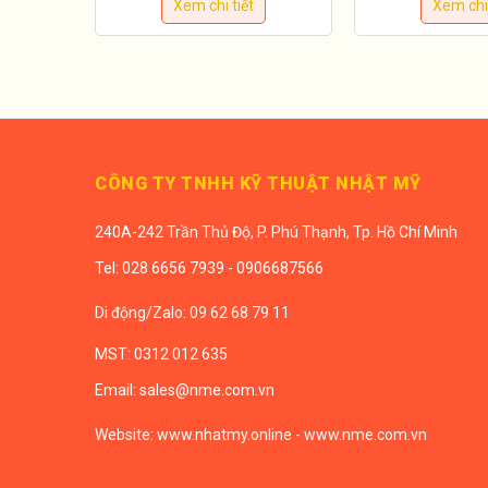
Xem chi tiết
Xem chi 
CÔNG TY TNHH KỸ THUẬT NHẬT MỸ
240A-242 Trần Thủ Độ, P. Phú Thạnh, Tp. Hồ Chí Minh
Tel:
028 6656 7939 - 0906687566
Di động/
Zalo: 09 62 68 79 11
MST: 0312 012 635
Email:
sales@nme.com.vn
Website:
www.nhatmy.online
-
www.nme.com.vn